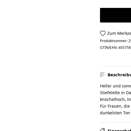
Zum Merkze
Produktnummer:
2
GTIN/EAN:
405758
Beschreib
Heller und somm
Stiefelette in 
knöchelhoch, In
Für Frauen, di
dunkelsten Ton 
Eigenscha