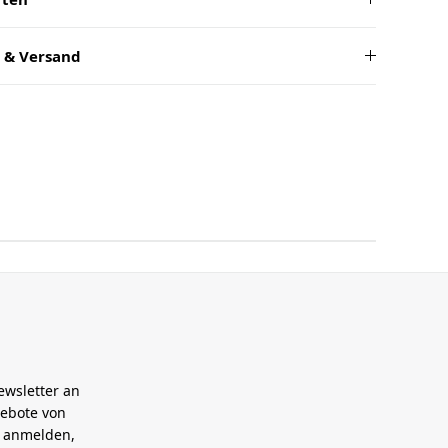
 & Versand
ewsletter an
gebote von
h anmelden,