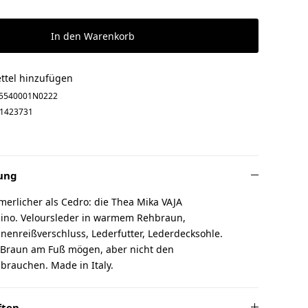
In den Warenkorb
ttel hinzufügen
5540001N0222
1423731
ung
erlicher als Cedro: die Thea Mika VAJA
Daino. Veloursleder in warmem Rehbraun,
nenreißverschluss, Lederfutter, Lederdecksohle.
e Braun am Fuß mögen, aber nicht den
brauchen. Made in Italy.
ften