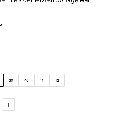
t.
HLEN
39
40
41
42
nzahl: Gib den gewünschten Wert ein o