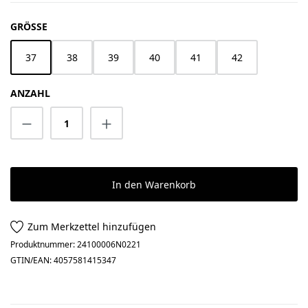
AUSWÄHLEN
GRÖSSE
37
38
39
40
41
42
ANZAHL
Produkt Anzahl: Gib den gewünschten Wert 
In den Warenkorb
Zum Merkzettel hinzufügen
Produktnummer:
24100006N0221
GTIN/EAN:
4057581415347