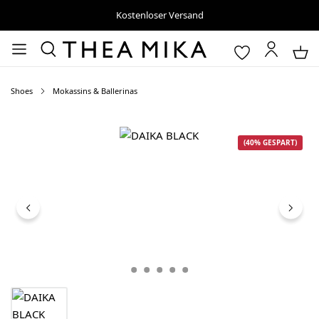
Kostenloser Versand
Shoes
Mokassins & Ballerinas
Bildergalerie überspringen
(40% GESPART)