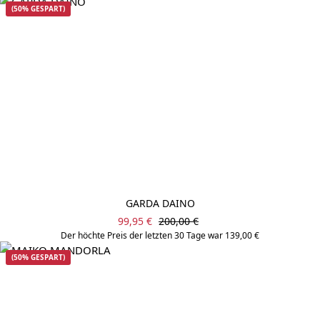
(50% GESPART)
GARDA DAINO
Verkaufspreis:
Regulärer Preis:
99,95 €
200,00 €
Der höchte Preis der letzten 30 Tage war 139,00 €
(50% GESPART)