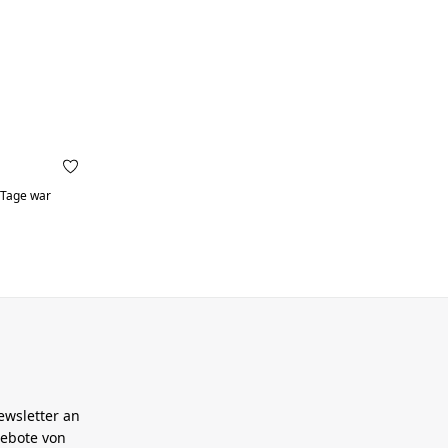
 Preis:
0 Tage war
ewsletter an
gebote von