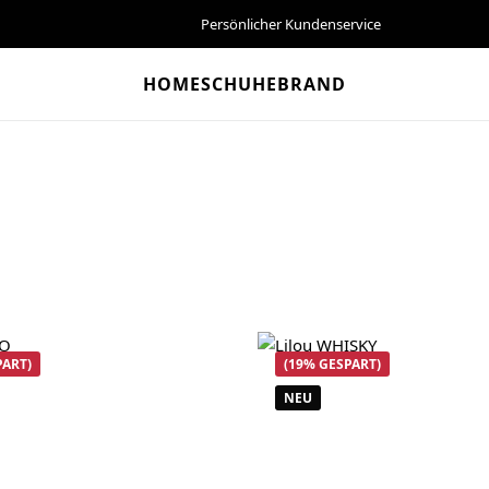
Persönlicher Kundenservice
HOME
SCHUHE
BRAND
PART)
(19% GESPART)
NEU