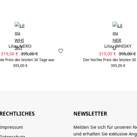
Lilou NERO
Lilou WHISKY
Verkaufspreis:
Verkaufspreis:
Regulärer Preis:
Regulärer
319,00 €
395,00 €
319,00 €
395,00 €
te Preis der letzten 30 Tage war
Der höchte Preis der letzten 3
395,00 €
395,00 €
RECHTLICHES
NEWSLETTER
Impressum
Melden Sie sich für unseren N
und erhalten Sie exklusive An
Datenschutz