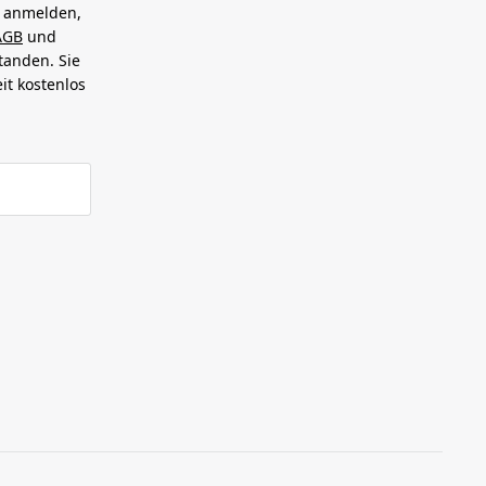
h anmelden,
AGB
und
tanden. Sie
it kostenlos