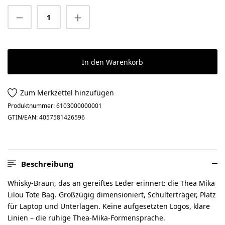
Produkt Anzahl: Gib den gewünschten Wert 
In den Warenkorb
Zum Merkzettel hinzufügen
Produktnummer:
6103000000001
GTIN/EAN:
4057581426596
Beschreibung
Whisky-Braun, das an gereiftes Leder erinnert: die Thea Mika
Lilou Tote Bag. Großzügig dimensioniert, Schulterträger, Platz
für Laptop und Unterlagen. Keine aufgesetzten Logos, klare
Linien – die ruhige Thea-Mika-Formensprache.