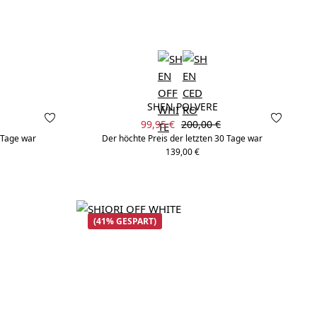
SHEN POLVERE
Verkaufspreis:
 Preis:
Regulärer Preis:
99,95 €
200,00 €
0 Tage war
Der höchte Preis der letzten 30 Tage war
139,00 €
(41% GESPART)