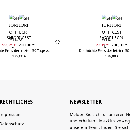
SHIORI CEST
SHIORI ECRU
Verkaufspreis:
Verkaufspreis:
Regulärer Preis:
Regulärer
99,95 €
200,00 €
99,95 €
200,00 €
te Preis der letzten 30 Tage war
Der höchte Preis der letzten 3
139,00 €
139,00 €
RECHTLICHES
NEWSLETTER
Impressum
Melden Sie sich für unseren N
und erhalten Sie exklusive An
Datenschutz
unserem Team. Indem Sie sic