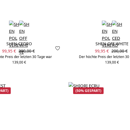
SHEN CEDRO
SHEN OFF WHITE
Verkaufspreis:
Verkaufspreis:
Regulärer Preis:
Regulärer
99,95 €
200,00 €
99,95 €
200,00 €
te Preis der letzten 30 Tage war
Der höchte Preis der letzten 3
139,00 €
139,00 €
PART)
(50% GESPART)