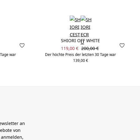
SHIORI OFF WHITE
Verkaufspreis:
 Preis:
Regulärer Preis:
119,00 €
200,00 €
0 Tage war
Der höchte Preis der letzten 30 Tage war
139,00 €
ewsletter an
gebote von
h anmelden,