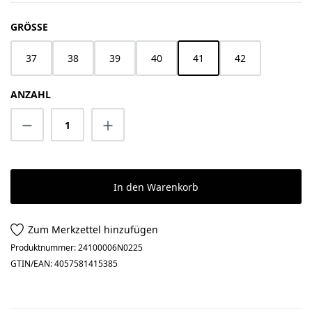
AUSWÄHLEN
GRÖSSE
37
38
39
40
41
42
ANZAHL
Produkt Anzahl: Gib den gewünschten Wert 
In den Warenkorb
Zum Merkzettel hinzufügen
Produktnummer:
24100006N0225
GTIN/EAN:
4057581415385