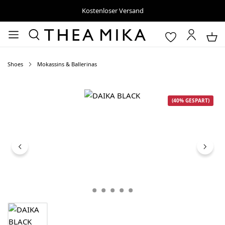
Kostenloser Versand
Shoes
Mokassins & Ballerinas
Bildergalerie überspringen
(40% GESPART)