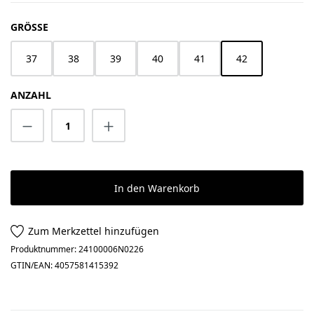
AUSWÄHLEN
GRÖSSE
37
38
39
40
41
42
ANZAHL
Produkt Anzahl: Gib den gewünschten Wert 
In den Warenkorb
Zum Merkzettel hinzufügen
Produktnummer:
24100006N0226
GTIN/EAN:
4057581415392