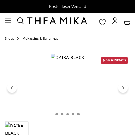
Kostenloser Versand
Shoes
Mokassins & Ballerinas
Bildergalerie überspringen
(40% GESPART)