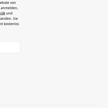
gebote von
h anmelden,
AGB
und
tanden. Sie
it kostenlos