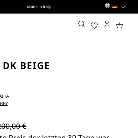
Made in Italy
 DK BEIGE
egulärer Preis:
200,00 €
e Preis der letzten 30 Tage war