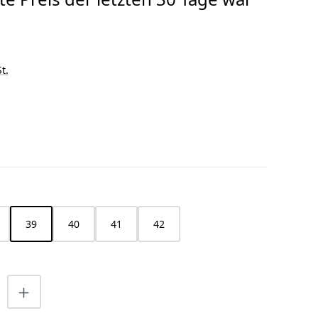
t.
HLEN
39
40
41
42
nzahl: Gib den gewünschten Wert ein o