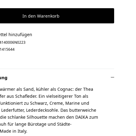
In den Warenkorb
ttel hinzufügen
4140006N0223
1415644
ung
wärmer als Sand, kühler als Cognac: der Thea
r aus Schafleder. Ein vielseitigerer Ton als
funktioniert zu Schwarz, Creme, Marine und
 Lederfutter, Lederdecksohle. Das butterweiche
 die schlanke Silhouette machen den DAIKA zum
huh für lange Bürotage und Städte-
ade in Italy.