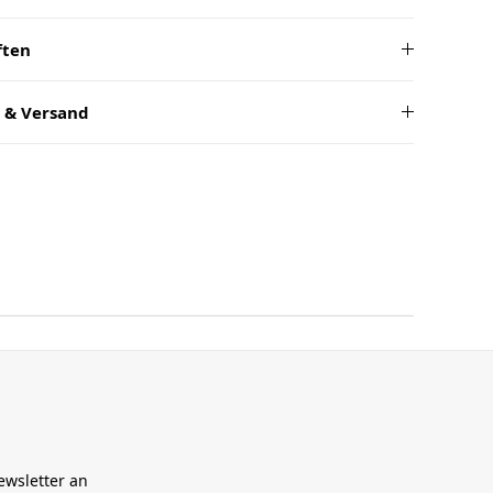
ften
 & Versand
ewsletter an