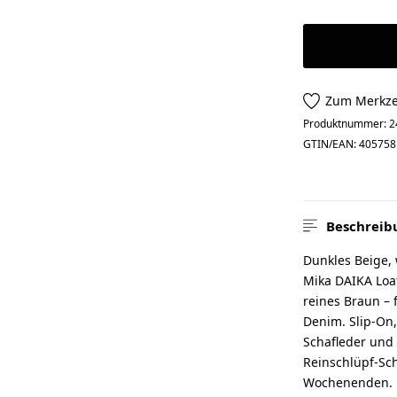
Zum Merkze
Produktnummer:
2
GTIN/EAN:
405758
Beschreib
Dunkles Beige, 
Mika DAIKA Loafe
reines Braun – 
Denim. Slip-On,
Schafleder und
Reinschlüpf-Sc
Wochenenden. M