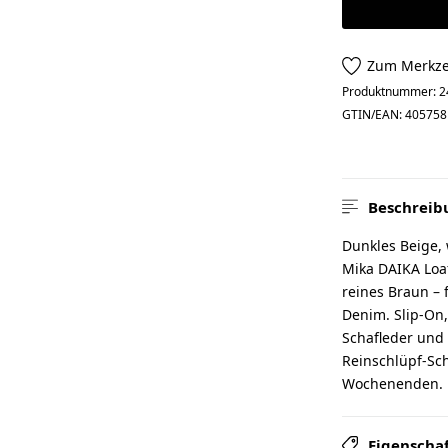
Zum Merkze
Produktnummer:
2
GTIN/EAN:
405758
Beschreib
Dunkles Beige, 
Mika DAIKA Loafe
reines Braun – 
Denim. Slip-On,
Schafleder und
Reinschlüpf-Sc
Wochenenden. M
Eigenscha