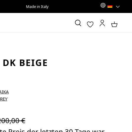
Made in Italy
 DK BEIGE
egulärer Preis:
200,00 €
e Preis der letzten 30 Tage war