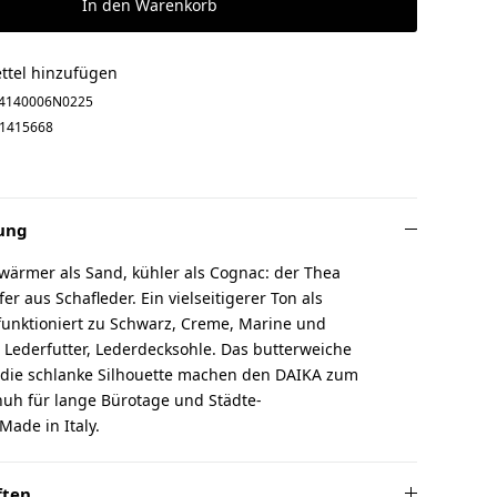
In den Warenkorb
ttel hinzufügen
4140006N0225
1415668
ung
wärmer als Sand, kühler als Cognac: der Thea
r aus Schafleder. Ein vielseitigerer Ton als
funktioniert zu Schwarz, Creme, Marine und
 Lederfutter, Lederdecksohle. Das butterweiche
 die schlanke Silhouette machen den DAIKA zum
huh für lange Bürotage und Städte-
ade in Italy.
ften