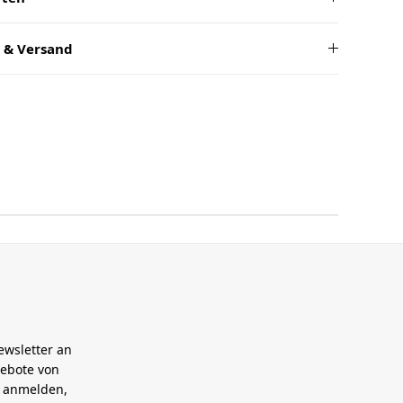
 & Versand
ewsletter an
gebote von
h anmelden,