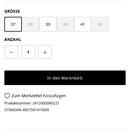
AUSWÄHLEN
GRÖSSE
37
38
39
40
41
42
(Diese Option ist zurzeit nicht verfügbar.)
(Diese Option ist zurzeit nicht verfügbar
(Diese Option ist z
ANZAHL
Produkt Anzahl: Gib den gewünschten Wert 
In den Warenkorb
Zum Merkzettel hinzufügen
Produktnummer:
24120000N0221
GTIN/EAN:
4057581415699