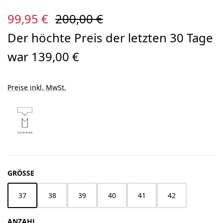
Verkaufspreis:
Regulärer Preis:
99,95 €
200,00 €
Der höchte Preis der letzten 30 Tage
war 139,00 €
Preise inkl. MwSt.
AUSWÄHLEN
GRÖSSE
37
38
39
40
41
42
ANZAHL