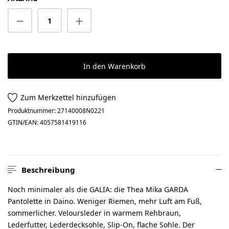
Produkt Anzahl: Gib den gewünschten Wert 
In den Warenkorb
Zum Merkzettel hinzufügen
Produktnummer:
27140008N0221
GTIN/EAN:
4057581419116
Beschreibung
Noch minimaler als die GALIA: die Thea Mika GARDA
Pantolette in Daino. Weniger Riemen, mehr Luft am Fuß,
sommerlicher. Veloursleder in warmem Rehbraun,
Lederfutter, Lederdecksohle, Slip-On, flache Sohle. Der