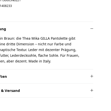
7130005N0221
1408233
ung
n Braun: die Thea Mika GILLA Pantolette gibt
ine dritte Dimension – nicht nur Farbe und
aptische Textur. Leder mit dezenter Prägung,
utter, Lederdecksohle, flache Sohle. Für Frauen,
n, aber dezent. Made in Italy.
ften
 & Versand