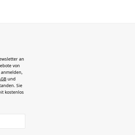
ewsletter an
gebote von
h anmelden,
AGB
und
tanden. Sie
it kostenlos