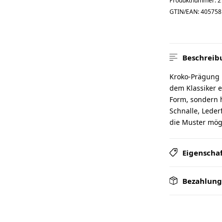
Produktnummer:
2
GTIN/EAN:
405758
Beschreib
Kroko-Prägung i
dem Klassiker e
Form, sondern h
Schnalle, Lederf
die Muster möge
Eigenscha
Bezahlung