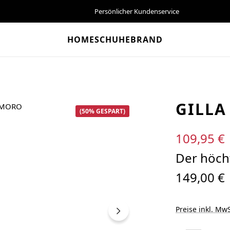
Persönlicher Kundenservice
HOME
SCHUHE
BRAND
GILLA
(50% GESPART)
Verkaufspreis:
109,95 €
Der höcht
149,00 €
Preise inkl. MwS