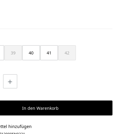
HLEN
39
40
41
42
(Diese Option ist zurzeit nicht verfügbar.)
(Diese Option ist zurzeit nicht verfügbar
nzahl: Gib den gewünschten Wert ein o
In den Warenkorb
ttel hinzufügen