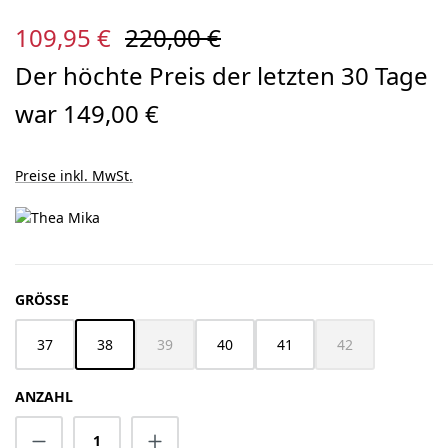
Verkaufspreis:
Regulärer Preis:
109,95 €
220,00 €
Der höchte Preis der letzten 30 Tage
war 149,00 €
Preise inkl. MwSt.
AUSWÄHLEN
GRÖSSE
37
38
39
40
41
42
(Diese Option ist zurzeit nicht verfügbar.)
(Diese Option ist z
ANZAHL
Produkt Anzahl: Gib den gewünschten Wert 