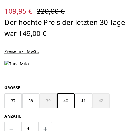
Verkaufspreis:
Regulärer Preis:
109,95 €
220,00 €
Der höchte Preis der letzten 30 Tage
war 149,00 €
Preise inkl. MwSt.
AUSWÄHLEN
GRÖSSE
37
38
39
40
41
42
(Diese Option ist zurzeit nicht verfügbar.)
(Diese Option ist z
ANZAHL
Produkt Anzahl: Gib den gewünschten Wert 