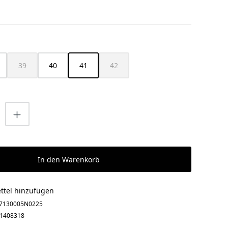
HLEN
39
40
41
42
(Diese Option ist zurzeit nicht verfügbar.)
(Diese Option ist zurzeit nicht verfügbar
nzahl: Gib den gewünschten Wert ein o
In den Warenkorb
ttel hinzufügen
7130005N0225
1408318