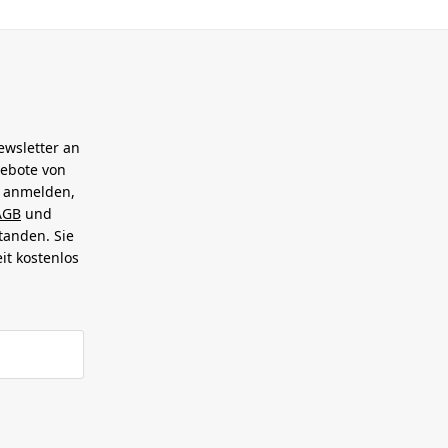
ewsletter an
gebote von
h anmelden,
AGB
und
tanden. Sie
it kostenlos