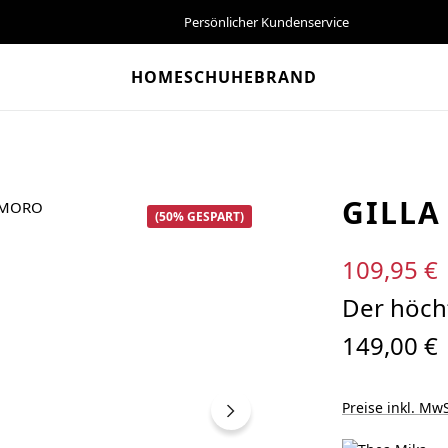
Persönlicher Kundenservice
HOME
SCHUHE
BRAND
GILLA
(50% GESPART)
Verkaufspreis:
109,95 €
Der höcht
149,00 €
Preise inkl. MwS