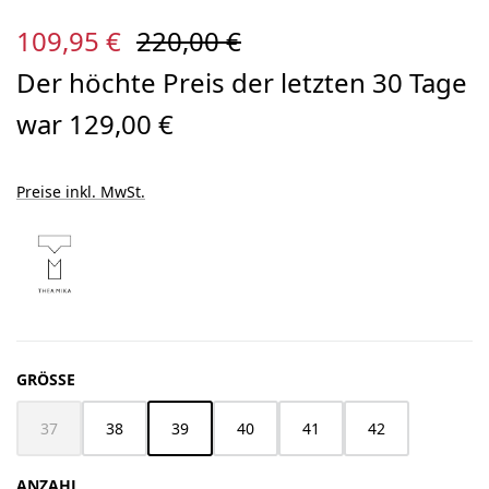
Verkaufspreis:
Regulärer Preis:
109,95 €
220,00 €
Der höchte Preis der letzten 30 Tage
war 129,00 €
Preise inkl. MwSt.
AUSWÄHLEN
GRÖSSE
37
38
39
40
41
42
(Diese Option ist zurzeit nicht verfügbar.)
ANZAHL