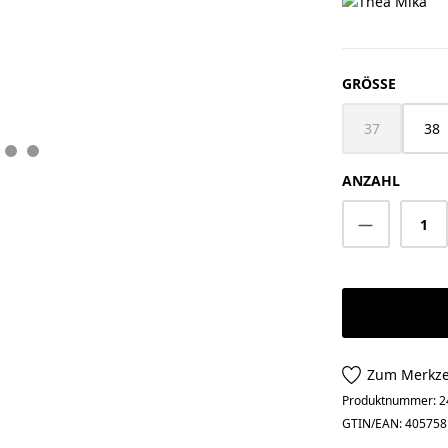
AUSWÄ
GRÖSSE
37
38
(Diese Option 
ANZAHL
Produkt A
Zum Merkze
Produktnummer:
2
GTIN/EAN:
405758