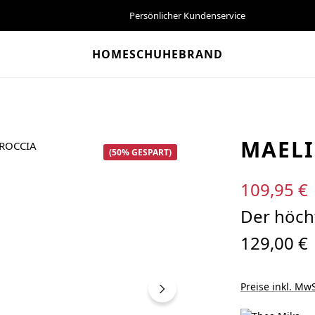
Persönlicher Kundenservice
HOME
SCHUHE
BRAND
MAELI
(50% GESPART)
Verkaufspreis:
109,95 €
Der höcht
129,00 €
Preise inkl. MwS