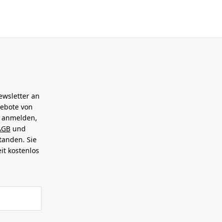
ewsletter an
gebote von
h anmelden,
AGB
und
tanden. Sie
it kostenlos