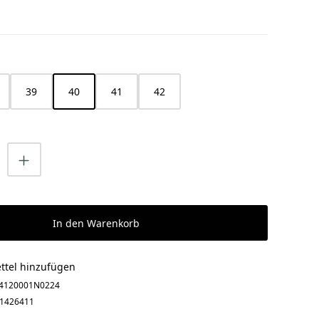
HLEN
39
40
41
42
ist zurzeit nicht verfügbar.)
nzahl: Gib den gewünschten Wert ein o
In den Warenkorb
ttel hinzufügen
4120001N0224
1426411