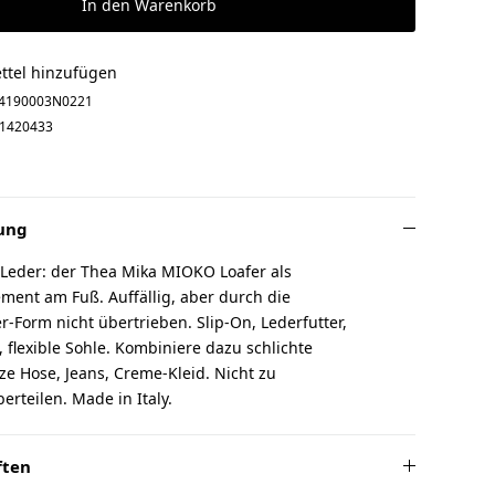
In den Warenkorb
ttel hinzufügen
4190003N0221
1420433
ung
 Leder: der Thea Mika MIOKO Loafer als
ement am Fuß. Auffällig, aber durch die
er-Form nicht übertrieben. Slip-On, Lederfutter,
 flexible Sohle. Kombiniere dazu schlichte
ze Hose, Jeans, Creme-Kleid. Nicht zu
rteilen. Made in Italy.
ften