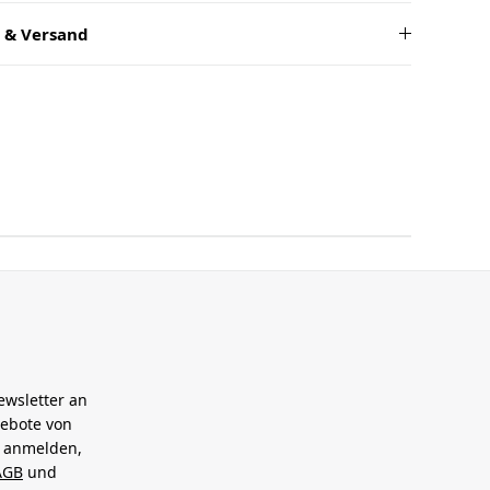
 & Versand
ewsletter an
gebote von
h anmelden,
AGB
und