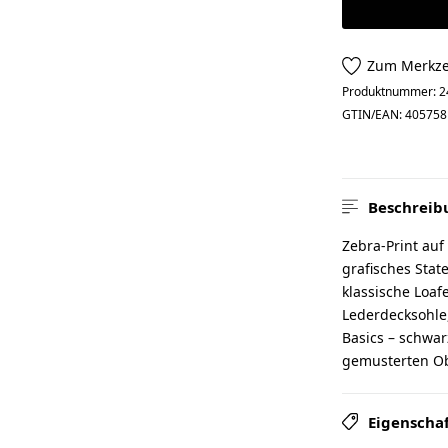
Zum Merkze
Produktnummer:
2
GTIN/EAN:
405758
Beschreib
Zebra-Print auf
grafisches Stat
klassische Loaf
Lederdecksohle,
Basics – schwar
gemusterten Obe
Eigenscha