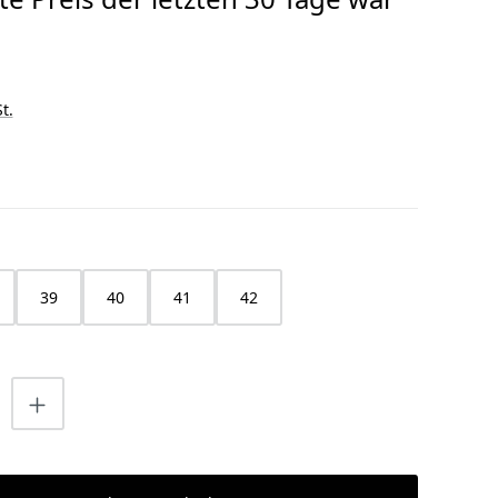
t.
HLEN
39
40
41
42
nzahl: Gib den gewünschten Wert ein o