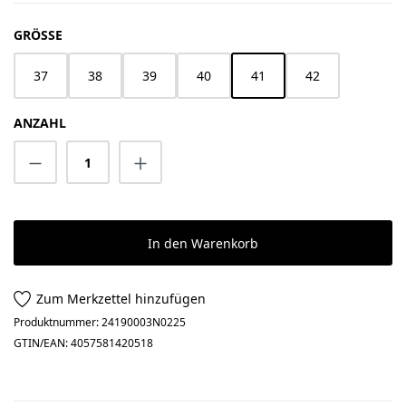
AUSWÄHLEN
GRÖSSE
37
38
39
40
41
42
ANZAHL
Produkt Anzahl: Gib den gewünschten Wert 
In den Warenkorb
Zum Merkzettel hinzufügen
Produktnummer:
24190003N0225
GTIN/EAN:
4057581420518