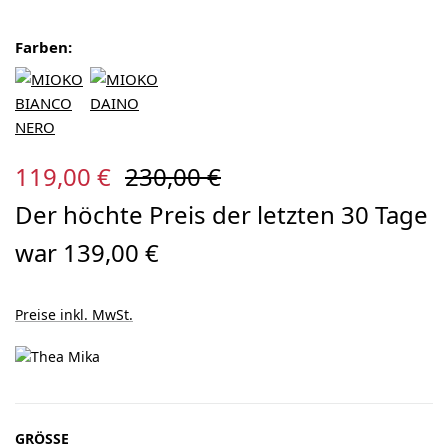
Farben:
Verkaufspreis:
Regulärer Preis:
119,00 €
230,00 €
Der höchte Preis der letzten 30 Tage
war 139,00 €
Preise inkl. MwSt.
AUSWÄHLEN
GRÖSSE