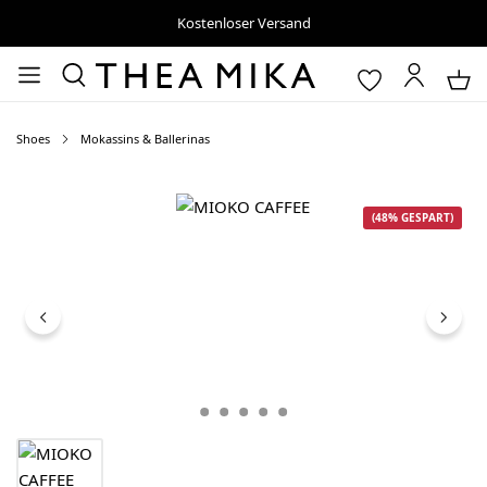
Kostenloser Versand
Shoes
Mokassins & Ballerinas
Bildergalerie überspringen
(48% GESPART)