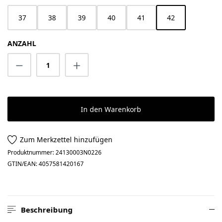
37
38
39
40
41
42
ANZAHL
Produkt Anzahl: Gib den gewünschten Wert 
In den Warenkorb
Zum Merkzettel hinzufügen
Produktnummer:
24130003N0226
GTIN/EAN:
4057581420167
Beschreibung