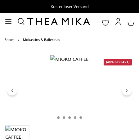
Kostenloser Versand
Shoes
Mokassins & Ballerinas
Bildergalerie überspringen
(48% GESPART)