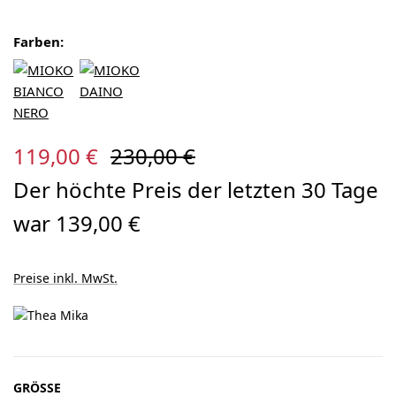
Farben:
Verkaufspreis:
Regulärer Preis:
119,00 €
230,00 €
Der höchte Preis der letzten 30 Tage
war 139,00 €
Preise inkl. MwSt.
AUSWÄHLEN
GRÖSSE