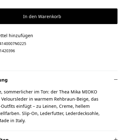
In den Warenkorb
ttel hinzufügen
4140007N0225
1420396
ung
ee, sommerlicher im Ton: der Thea Mika MIOKO
o. Veloursleder in warmem Rehbraun-Beige, das
Outfits einfügt – zu Leinen, Creme, hellem
llfarben. Slip-On, Lederfutter, Lederdecksohle,
Made in Italy.
ften