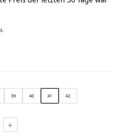
t.
HLEN
39
40
41
42
nzahl: Gib den gewünschten Wert ein o