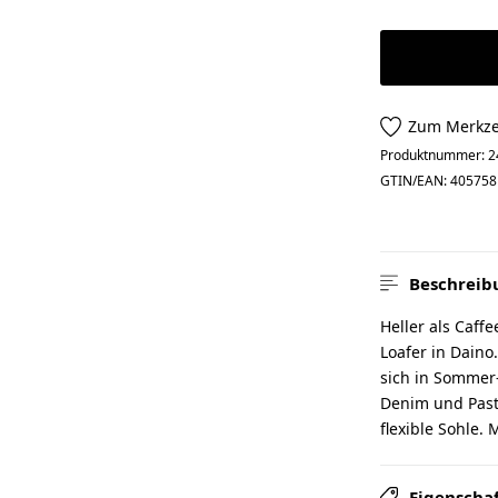
Zum Merkze
Produktnummer:
2
GTIN/EAN:
405758
Beschreib
Heller als Caff
Loafer in Dain
sich in Sommer-
Denim und Paste
flexible Sohle. 
Eigenscha