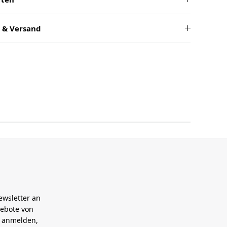
 & Versand
ewsletter an
gebote von
h anmelden,