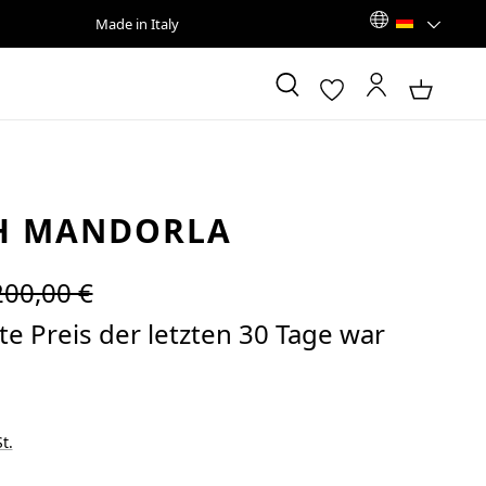
Made in Italy
H MANDORLA
egulärer Preis:
200,00 €
e Preis der letzten 30 Tage war
t.