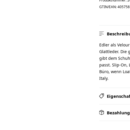
Produktnummer:
2
GTIN/EAN:
405758
Beschreib
Edler als Velou
Glattleder. Die 
gibt dem Schuh 
passt. Slip-On, 
Büro, wenn Loaf
Italy.
Eigenscha
Bezahlung