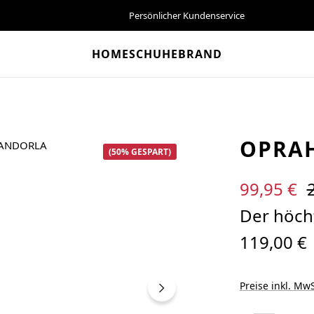
Persönlicher Kundenservice
HOME
SCHUHE
BRAND
OPRA
(50% GESPART)
Verkaufspreis:
R
99,95 €
Der höcht
119,00 €
Preise inkl. MwS