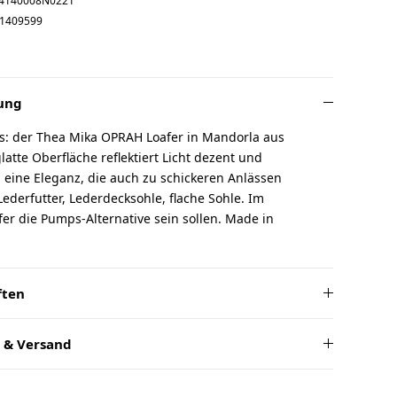
4140008N0221
1409599
ung
rs: der Thea Mika OPRAH Loafer in Mandorla aus
glatte Oberfläche reflektiert Licht dezent und
eine Eleganz, die auch zu schickeren Anlässen
Lederfutter, Lederdecksohle, flache Sohle. Im
er die Pumps-Alternative sein sollen. Made in
ften
 & Versand