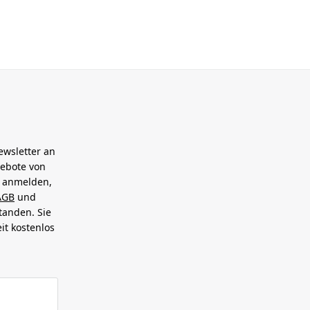
ewsletter an
gebote von
h anmelden,
AGB
und
tanden. Sie
it kostenlos