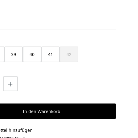
HLEN
39
40
41
42
(Diese Option ist zurzeit nicht verfügbar
nzahl: Gib den gewünschten Wert ein o
In den Warenkorb
ttel hinzufügen