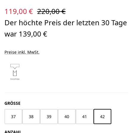
Verkaufspreis:
Regulärer Preis:
119,00 €
220,00 €
Der höchte Preis der letzten 30 Tage
war 139,00 €
Preise inkl. MwSt.
AUSWÄHLEN
GRÖSSE
37
38
39
40
41
42
ANZAHL