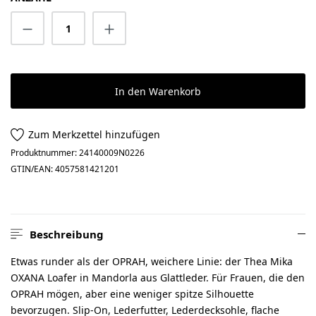
Produkt Anzahl: Gib den gewünschten Wert 
In den Warenkorb
Zum Merkzettel hinzufügen
Produktnummer:
24140009N0226
GTIN/EAN:
4057581421201
Beschreibung
Etwas runder als der OPRAH, weichere Linie: der Thea Mika
OXANA Loafer in Mandorla aus Glattleder. Für Frauen, die den
OPRAH mögen, aber eine weniger spitze Silhouette
bevorzugen. Slip-On, Lederfutter, Lederdecksohle, flache