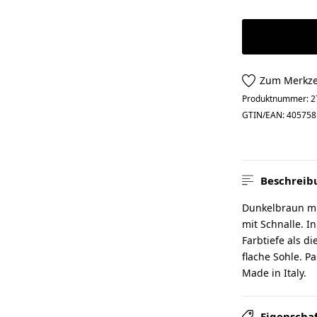
Zum Merkze
Produktnummer:
2
GTIN/EAN:
405758
Beschreib
Dunkelbraun mit
mit Schnalle. I
Farbtiefe als d
flache Sohle. P
Made in Italy.
Eigenscha