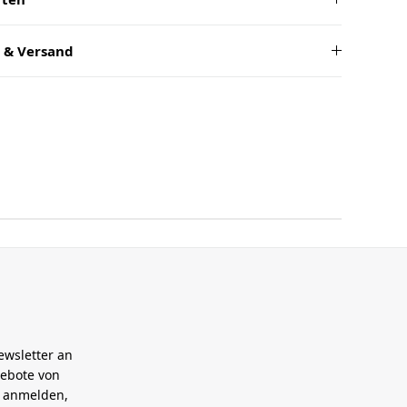
 & Versand
ewsletter an
gebote von
h anmelden,