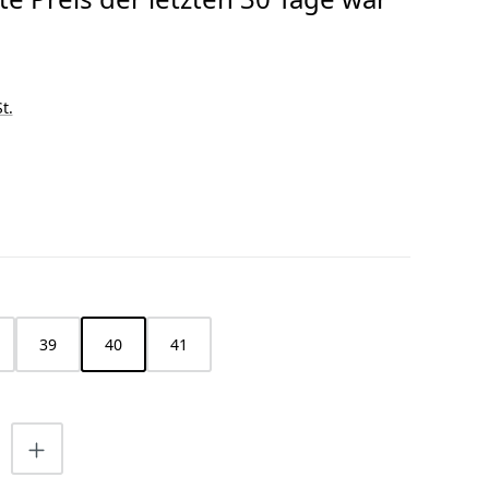
t.
HLEN
39
40
41
nzahl: Gib den gewünschten Wert ein o