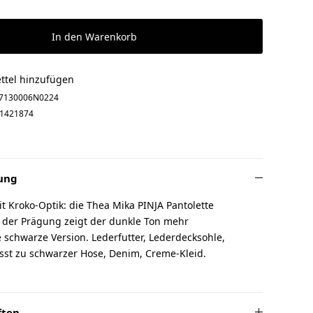
In den Warenkorb
ttel hinzufügen
7130006N0224
1421874
ung
 Kroko-Optik: die Thea Mika PINJA Pantolette
n der Prägung zeigt der dunkle Ton mehr
ie schwarze Version. Lederfutter, Lederdecksohle,
asst zu schwarzer Hose, Denim, Creme-Kleid.
ften