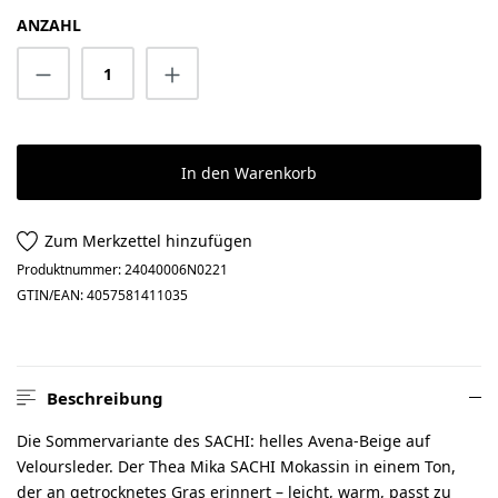
ANZAHL
Produkt Anzahl: Gib den gewünschten Wert 
In den Warenkorb
Zum Merkzettel hinzufügen
Produktnummer:
24040006N0221
GTIN/EAN:
4057581411035
Beschreibung
Die Sommervariante des SACHI: helles Avena-Beige auf
Veloursleder. Der Thea Mika SACHI Mokassin in einem Ton,
der an getrocknetes Gras erinnert – leicht, warm, passt zu