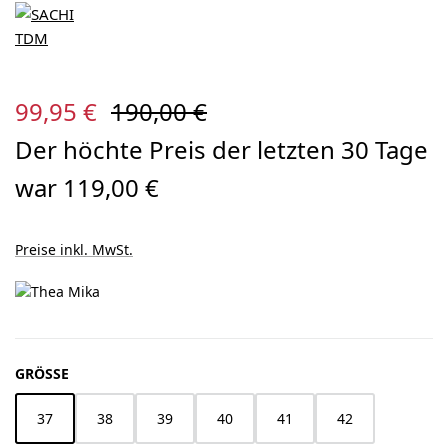
Verkaufspreis:
Regulärer Preis:
99,95 €
190,00 €
Der höchte Preis der letzten 30 Tage
war 119,00 €
Preise inkl. MwSt.
AUSWÄHLEN
GRÖSSE
37
38
39
40
41
42