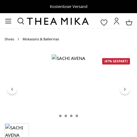
Kostenloser Versand
Shoes
Mokassins & Ballerinas
Bildergalerie überspringen
(47% GESPART)