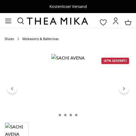
Kostenloser Versand
Shoes
Mokassins & Ballerinas
Bildergalerie überspringen
(47% GESPART)