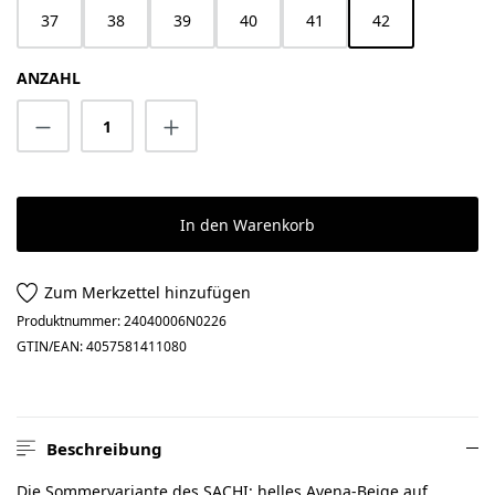
37
38
39
40
41
42
ANZAHL
Produkt Anzahl: Gib den gewünschten Wert 
In den Warenkorb
Zum Merkzettel hinzufügen
Produktnummer:
24040006N0226
GTIN/EAN:
4057581411080
Beschreibung
Die Sommervariante des SACHI: helles Avena-Beige auf