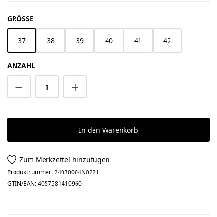
AUSWÄHLEN
GRÖSSE
37
38
39
40
41
42
ANZAHL
Produkt Anzahl: Gib den gewünschten Wert 
In den Warenkorb
Zum Merkzettel hinzufügen
Produktnummer:
24030004N0221
GTIN/EAN:
4057581410960