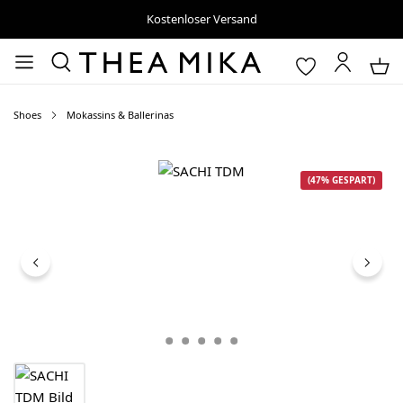
Kostenloser Versand
Shoes
Mokassins & Ballerinas
Bildergalerie überspringen
(47% GESPART)