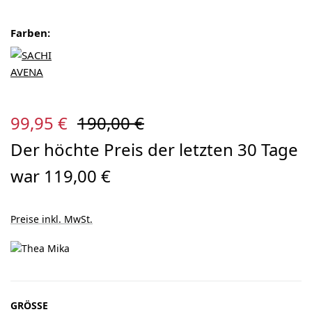
Farben:
Verkaufspreis:
Regulärer Preis:
99,95 €
190,00 €
Der höchte Preis der letzten 30 Tage
war 119,00 €
Preise inkl. MwSt.
AUSWÄHLEN
GRÖSSE