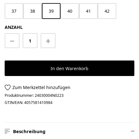
37
38
39
40
41
42
ANZAHL
Produkt Anzahl: Gib den gewünschten Wert 
In den Warenkorb
Zum Merkzettel hinzufügen
Produktnummer:
24030004N0223
GTIN/EAN:
4057581410984
Beschreibung