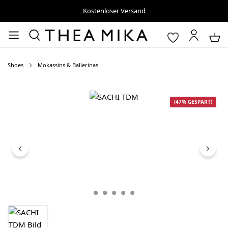
Kostenloser Versand
Shoes
Mokassins & Ballerinas
Bildergalerie überspringen
(47% GESPART)