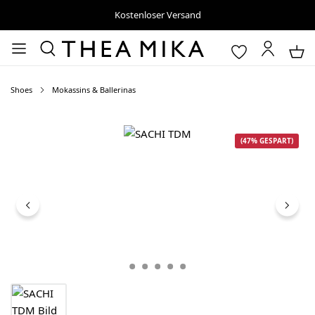
Kostenloser Versand
Shoes
Mokassins & Ballerinas
Bildergalerie überspringen
(47% GESPART)