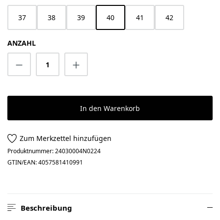
37
38
39
40
41
42
ANZAHL
Produkt Anzahl: Gib den gewünschten Wert 
In den Warenkorb
Zum Merkzettel hinzufügen
Produktnummer:
24030004N0224
GTIN/EAN:
4057581410991
Beschreibung