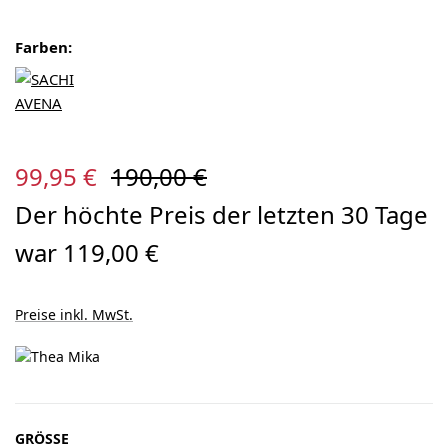
Farben:
Verkaufspreis:
Regulärer Preis:
99,95 €
190,00 €
Der höchte Preis der letzten 30 Tage
war 119,00 €
Preise inkl. MwSt.
AUSWÄHLEN
GRÖSSE