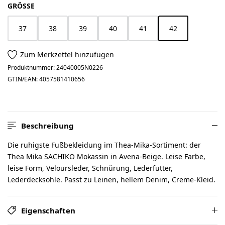
AUSWÄHLEN
GRÖSSE
37
38
39
40
41
42
(Diese Option ist z
Zum Merkzettel hinzufügen
Produktnummer:
24040005N0226
GTIN/EAN:
4057581410656
Beschreibung
Die ruhigste Fußbekleidung im Thea-Mika-Sortiment: der
Thea Mika SACHIKO Mokassin in Avena-Beige. Leise Farbe,
leise Form, Veloursleder, Schnürung, Lederfutter,
Lederdecksohle. Passt zu Leinen, hellem Denim, Creme-Kleid.
Eigenschaften