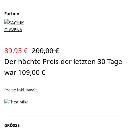
Farben:
Verkaufspreis:
Regulärer Preis:
89,95 €
200,00 €
Der höchte Preis der letzten 30 Tage
war 109,00 €
Preise inkl. MwSt.
AUSWÄHLEN
GRÖSSE