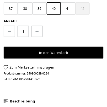
37
38
39
40
41
42
(Diese Option ist z
ANZAHL
Produkt Anzahl: Gib den gewünschten Wert 
In den Warenkorb
Zum Merkzettel hinzufügen
Produktnummer:
24030003N0224
GTIN/EAN:
4057581410526
Beschreibung