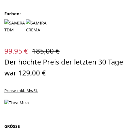
Farben:
Verkaufspreis:
Regulärer Preis:
99,95 €
185,00 €
Der höchte Preis der letzten 30 Tage
war 129,00 €
Preise inkl. MwSt.
AUSWÄHLEN
GRÖSSE