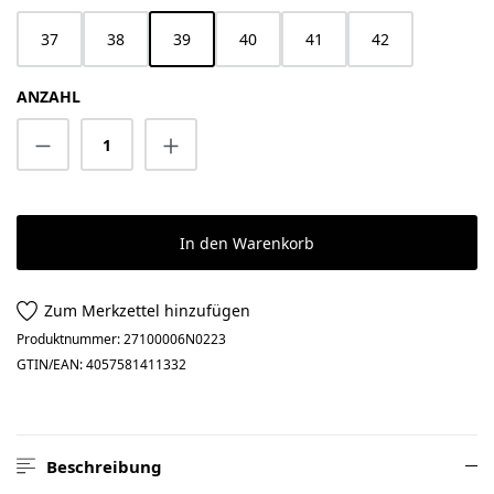
37
38
39
40
41
42
ANZAHL
Produkt Anzahl: Gib den gewünschten Wert 
In den Warenkorb
Zum Merkzettel hinzufügen
Produktnummer:
27100006N0223
GTIN/EAN:
4057581411332
Beschreibung