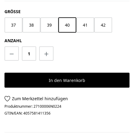
AUSWÄHLEN
GRÖSSE
37
38
39
40
41
42
ANZAHL
Produkt Anzahl: Gib den gewünschten Wert 
In den Warenkorb
Zum Merkzettel hinzufügen
Produktnummer:
27100006N0224
GTIN/EAN:
4057581411356