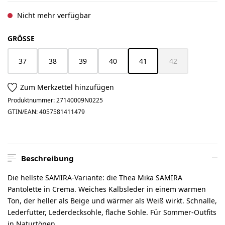
Nicht mehr verfügbar
AUSWÄHLEN
GRÖSSE
37
38
39
40
41
42
(Diese Option ist zurzeit nich
(Diese Option ist z
Zum Merkzettel hinzufügen
Produktnummer:
27140009N0225
GTIN/EAN:
4057581411479
Beschreibung
Die hellste SAMIRA-Variante: die Thea Mika SAMIRA
Pantolette in Crema. Weiches Kalbsleder in einem warmen
Ton, der heller als Beige und wärmer als Weiß wirkt. Schnalle,
Lederfutter, Lederdecksohle, flache Sohle. Für Sommer-Outfits
in Naturtönen.