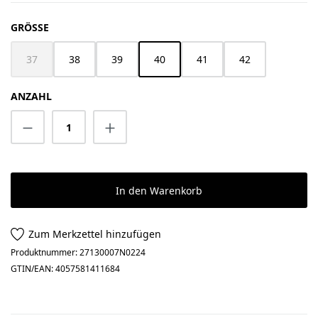
AUSWÄHLEN
GRÖSSE
37
38
39
40
41
42
(Diese Option ist zurzeit nicht verfügbar.)
ANZAHL
Produkt Anzahl: Gib den gewünschten Wert 
In den Warenkorb
Zum Merkzettel hinzufügen
Produktnummer:
27130007N0224
GTIN/EAN:
4057581411684