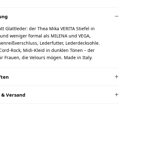
ung
tt Glattleder: der Thea Mika VERITA Stiefel in
 und weniger formal als MILENA und VEGA,
nreißverschluss, Lederfutter, Lederdecksohle.
 Cord-Rock, Midi-Kleid in dunklen Tönen – der
für Frauen, die Velours mögen. Made in Italy.
ften
 & Versand