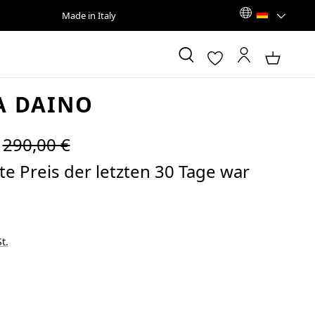
Made in Italy
A DAINO
Regulärer Preis:
290,00 €
e Preis der letzten 30 Tage war
t.