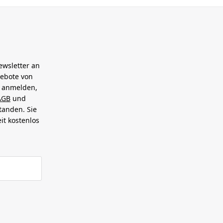
ewsletter an
gebote von
h anmelden,
AGB
und
tanden. Sie
it kostenlos