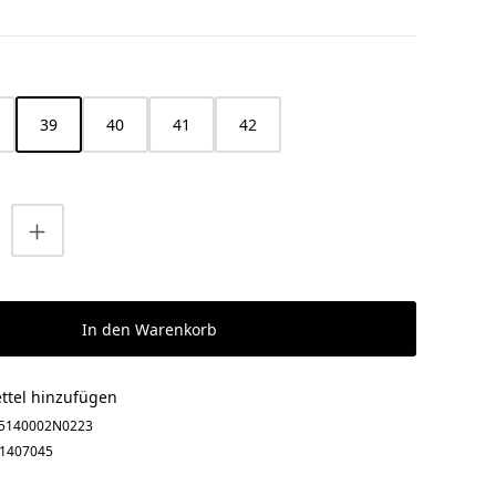
HLEN
39
40
41
42
nzahl: Gib den gewünschten Wert ein o
In den Warenkorb
ttel hinzufügen
5140002N0223
1407045