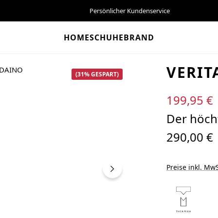
Persönlicher Kundenservice
HOME
SCHUHE
BRAND
VERIT
(31% GESPART)
Verkaufspreis:
199,95 €
Der höcht
290,00 €
Preise inkl. MwS