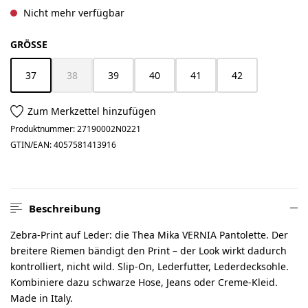
Nicht mehr verfügbar
AUSWÄHLEN
GRÖSSE
37
38
39
40
41
42
(Diese Option ist zurzeit nicht verfügbar.)
(Diese Option ist zurzeit nicht verfügbar.)
Zum Merkzettel hinzufügen
Produktnummer:
27190002N0221
GTIN/EAN:
4057581413916
Beschreibung
Zebra-Print auf Leder: die Thea Mika VERNIA Pantolette. Der
breitere Riemen bändigt den Print – der Look wirkt dadurch
kontrolliert, nicht wild. Slip-On, Lederfutter, Lederdecksohle.
Kombiniere dazu schwarze Hose, Jeans oder Creme-Kleid.
Made in Italy.