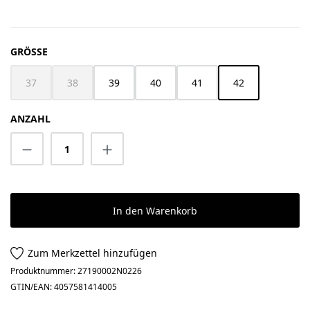
AUSWÄHLEN
GRÖSSE
37
38
39
40
41
42
(Diese Option ist zurzeit nicht verfügbar.)
(Diese Option ist zurzeit nicht verfügbar.)
ANZAHL
Produkt Anzahl: Gib den gewünschten Wert 
In den Warenkorb
Zum Merkzettel hinzufügen
Produktnummer:
27190002N0226
GTIN/EAN:
4057581414005