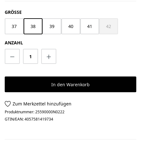
AUSWÄHLEN
GRÖSSE
37
38
39
40
41
42
(Diese Option ist z
ANZAHL
Produkt Anzahl: Gib den gewünschten Wert 
In den Warenkorb
Zum Merkzettel hinzufügen
Produktnummer:
25590000N0222
GTIN/EAN:
4057581419734