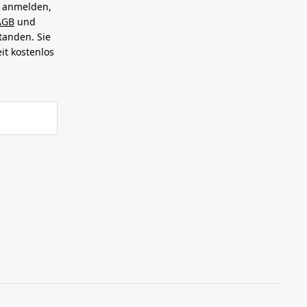
h anmelden,
AGB
und
tanden. Sie
it kostenlos