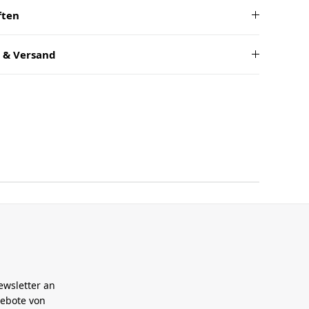
ften
 & Versand
ewsletter an
gebote von