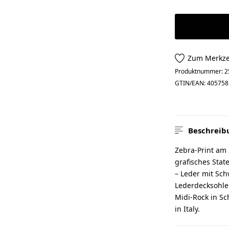
Zum Merkze
Produktnummer:
2
GTIN/EAN:
405758
Beschreib
Zebra-Print am 
grafisches Stat
– Leder mit Sch
Lederdecksohle
Midi-Rock in S
in Italy.