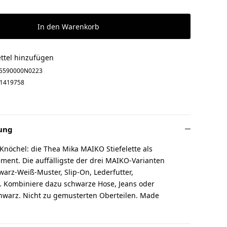
In den Warenkorb
ttel hinzufügen
5590000N0223
1419758
ung
Knöchel: die Thea Mika MAIKO Stiefelette als
ement. Die auffälligste der drei MAIKO-Varianten
warz-Weiß-Muster, Slip-On, Lederfutter,
. Kombiniere dazu schwarze Hose, Jeans oder
chwarz. Nicht zu gemusterten Oberteilen. Made