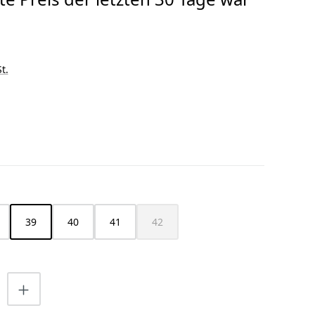
t.
HLEN
39
40
41
42
(Diese Option ist zurzeit nicht verfügbar
nzahl: Gib den gewünschten Wert ein o