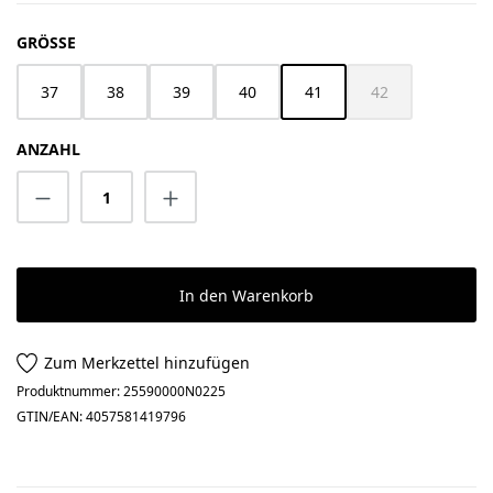
AUSWÄHLEN
GRÖSSE
37
38
39
40
41
42
(Diese Option ist z
ANZAHL
Produkt Anzahl: Gib den gewünschten Wert 
In den Warenkorb
Zum Merkzettel hinzufügen
Produktnummer:
25590000N0225
GTIN/EAN:
4057581419796