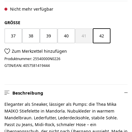
Nicht mehr verfügbar
AUSWÄHLEN
GRÖSSE
37
38
39
40
41
42
(Diese Option ist zurzeit nich
(Diese Option ist z
Zum Merkzettel hinzufügen
Produktnummer:
25540000N0226
GTIN/EAN:
4057581419444
Beschreibung
Eleganter als Sneaker, lässiger als Pumps: die Thea Mika
MAIKO Stiefelette in Mandorla. Nubukleder in warmem
Mandelbraun. Lederfutter, Lederdecksohle, stabile Sohle.
Passt zu Jeans, Midi-Rock, schmaler Hose – ein
Übergangsschuh, der nicht nach Übergang aussieht. Made in