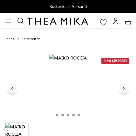
Kostenloser Versand
Shoes
Stiefeletten
Bildergalerie überspringen
(48% GESPART)