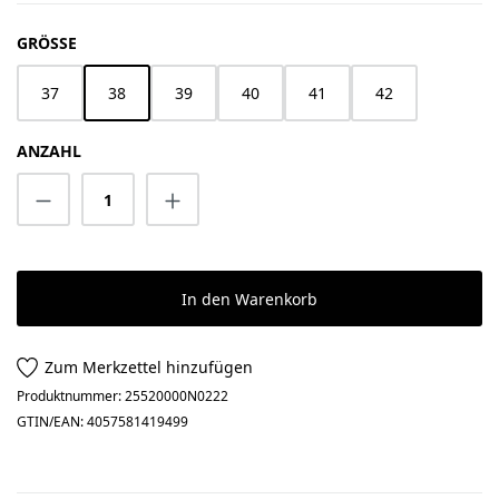
AUSWÄHLEN
GRÖSSE
37
38
39
40
41
42
ANZAHL
Produkt Anzahl: Gib den gewünschten Wert 
In den Warenkorb
Zum Merkzettel hinzufügen
Produktnummer:
25520000N0222
GTIN/EAN:
4057581419499