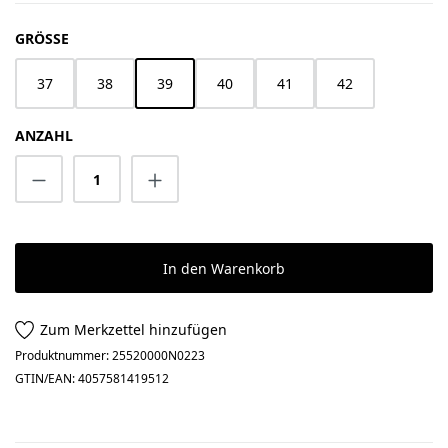
AUSWÄHLEN
GRÖSSE
37
38
39
40
41
42
ANZAHL
Produkt Anzahl: Gib den gewünschten Wert 
In den Warenkorb
Zum Merkzettel hinzufügen
Produktnummer:
25520000N0223
GTIN/EAN:
4057581419512