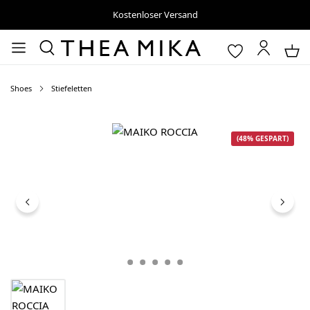
Kostenloser Versand
Shoes
Stiefeletten
Bildergalerie überspringen
(48% GESPART)