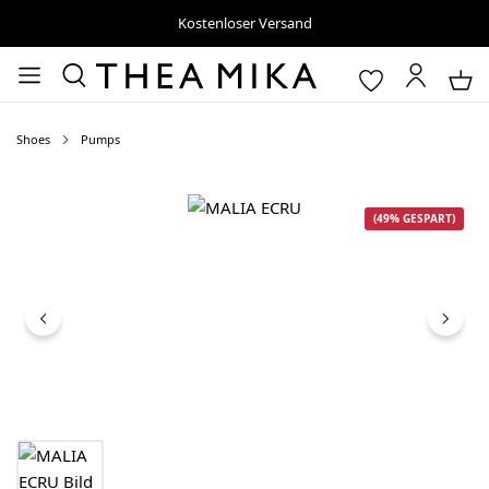
Kostenloser Versand
Shoes
Pumps
Bildergalerie überspringen
(49% GESPART)