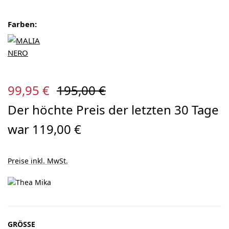
Farben:
Verkaufspreis:
Regulärer Preis:
99,95 €
195,00 €
Der höchte Preis der letzten 30 Tage
war 119,00 €
Preise inkl. MwSt.
AUSWÄHLEN
GRÖSSE