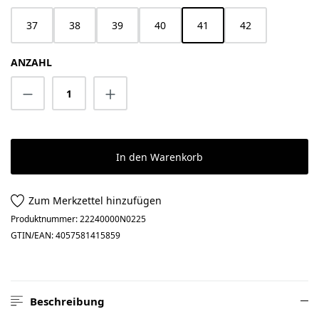
37
38
39
40
41
42
ANZAHL
Produkt Anzahl: Gib den gewünschten Wert 
In den Warenkorb
Zum Merkzettel hinzufügen
Produktnummer:
22240000N0225
GTIN/EAN:
4057581415859
Beschreibung