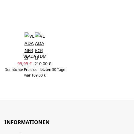
VLADA TDM
Verkaufspreis:
Regulärer Preis:
99,95 €
210,00 €
Der höchte Preis der letzten 30 Tage
war 109,00 €
INFORMATIONEN