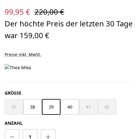
Verkaufspreis:
Regulärer Preis:
99,95 €
220,00 €
Der höchte Preis der letzten 30 Tage
war 159,00 €
Preise inkl. MwSt.
AUSWÄHLEN
GRÖSSE
37
38
39
40
41
42
(Diese Option ist zurzeit nicht verfügbar.)
(Diese Option ist zurzeit nich
(Diese Option ist z
ANZAHL
Produkt Anzahl: Gib den gewünschten Wert 