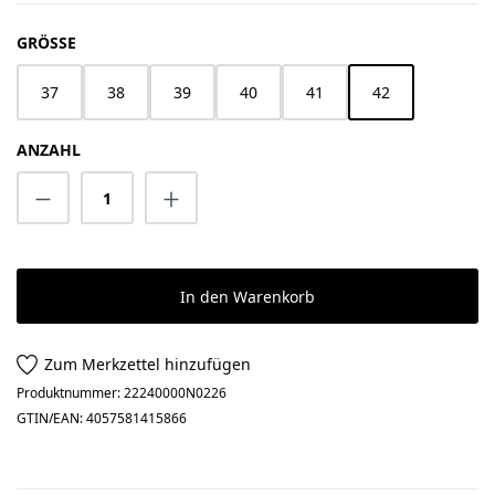
AUSWÄHLEN
GRÖSSE
37
38
39
40
41
42
ANZAHL
Produkt Anzahl: Gib den gewünschten Wert 
In den Warenkorb
Zum Merkzettel hinzufügen
Produktnummer:
22240000N0226
GTIN/EAN:
4057581415866