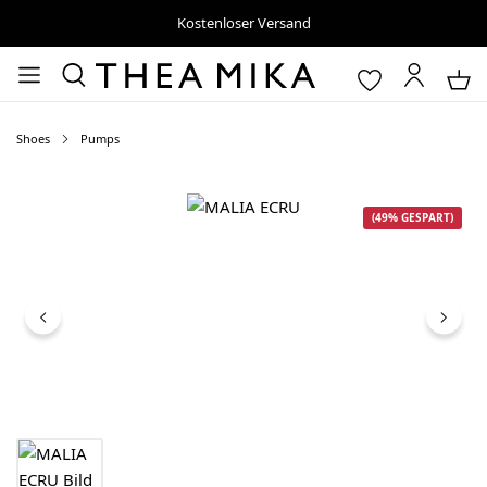
Kostenloser Versand
Shoes
Pumps
Bildergalerie überspringen
(49% GESPART)